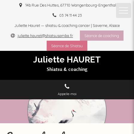
14b Rue Des Huttes, 67710 Wangenbourg-Engenthal
03 74 11 44 23
Juliette Hauret — shiatsu & coaching cancer | Saverne, Alsace
juliette.hauret@shiatsusamba.fr
Séance de coaching
Séance de Shiatsu
Juliette HAURET
Shiatsu & coaching
Appelle-moi