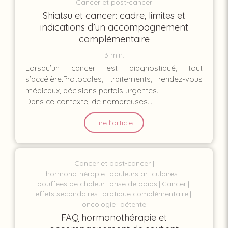
Cancer et post-cancer
Shiatsu et cancer: cadre, limites et
indications d’un accompagnement
complémentaire
3 min.
Lorsqu’un cancer est diagnostiqué, tout
s’accélère.Protocoles, traitements, rendez-vous
médicaux, décisions parfois urgentes.
Dans ce contexte, de nombreuses...
Lire l'article
Cancer et post-cancer
hormonothérapie
douleurs articulaires
bouffées de chaleur
prise de poids
Cancer
effets secondaires
pratique complémentaire
oncologie
détente
FAQ hormonothérapie et