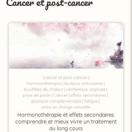
Cancer et post-cancer
Cancer et post-cancer
hormonothérapie
douleurs articulaires
bouffées de chaleur
sécheresse vaginale
prise de poids
Cancer
effets secondaires
pratique complémentaire
fatigue
prise en charge naturelle
Hormonothérapie et effets secondaires:
comprendre et mieux vivre un traitement
au long cours