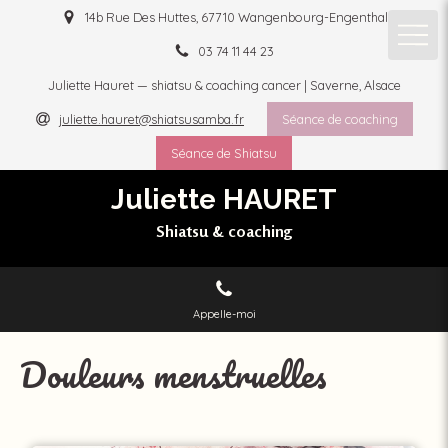
14b Rue Des Huttes, 67710 Wangenbourg-Engenthal
03 74 11 44 23
Juliette Hauret — shiatsu & coaching cancer | Saverne, Alsace
juliette.hauret@shiatsusamba.fr
Séance de coaching
Séance de Shiatsu
Juliette HAURET
Shiatsu & coaching
Appelle-moi
Douleurs menstruelles