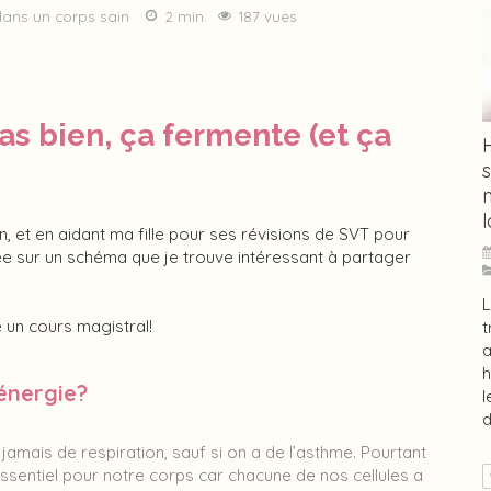
dans un corps sain
2 min.
187 vues
pas bien, ça fermente (et ça
n, et en aidant ma fille pour ses révisions de SVT pour
e sur un schéma que je trouve intéressant à partager
L
e un cours magistral!
t
a
énergie?
l
d
jamais de respiration, sauf si on a de l’asthme. Pourtant
ssentiel pour notre corps car chacune de nos cellules a