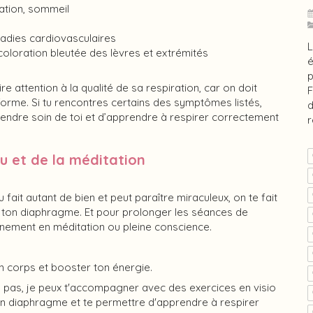
ation, sommeil
adies cardiovasculaires
L
oloration bleutée des lèvres et extrémités
é
p
re attention à la qualité de sa respiration, car on doit
F
forme. Si tu rencontres certains des symptômes listés,
d
prendre soin de toi et d’apprendre à respirer correctement
r
su et de la méditation
 fait autant de bien et peut paraître miraculeux, on te fait
e ton diaphragme. Et pour prolonger les séances de
gnement en méditation ou pleine conscience.
n corps et booster ton énergie.
ais pas, je peux t'accompagner avec des exercices en visio
on diaphragme et te permettre d'apprendre à respirer