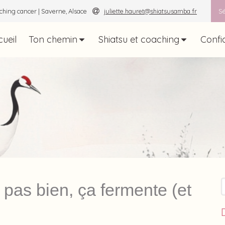
ching cancer | Saverne, Alsace
juliette.hauret@shiatsusamba.fr
Sé
ueil
Ton chemin
Shiatsu et coaching
Confi
R
s pas bien, ça fermente (et