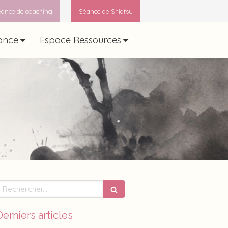
ance de coaching
Séance de Shiatsu
ance
Espace Ressources
echercher
Derniers articles