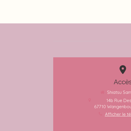
Accè
Shiatsu Sam
14b Rue Des
67710
Wangenbou
Afficher le 