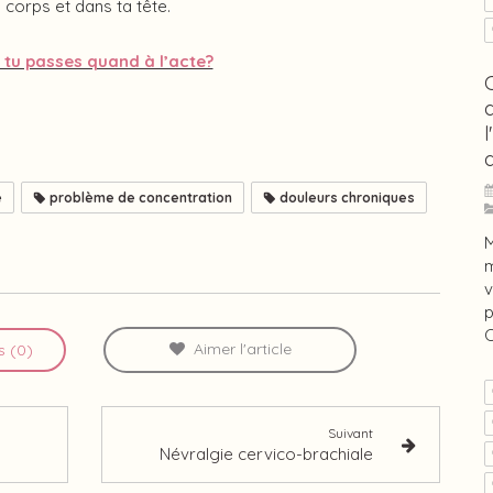
 corps et dans ta tête.
 tu passes quand à l’acte?
l
e
problème de concentration
douleurs chroniques
M
m
v
p
C
Aimer l'article
s (0)
Suivant
Névralgie cervico-brachiale