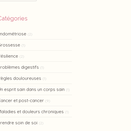
Catégories
Endométriose
(2)
Grossesse
(1)
ésilience
(2)
roblèmes digestifs
(1)
ègles douloureuses
(1)
n esprit sain dans un corps sain
(1)
ancer et post-cancer
(9)
aladies et douleurs chroniques
(1)
rendre soin de soi
(2)