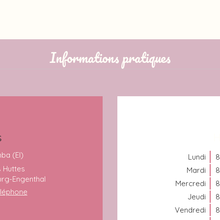
Informations pratiques
s
H
ba (EI)
Lundi
8
 Huttes
Mardi
8
rg-Engenthal
Mercredi
8
téléphone
Jeudi
8
Vendredi
8