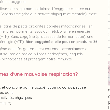
tée en oxygène.
lleurs de respiration cellulaire. L’oxygène c’est ce qui
l’organisme (chaleur, activité physique et mentale), c'est
s, dans de petits organites appelés mitochondries : en
ment les nutriments issus du métabolisme en énergie
le (ATP). Sans oxygène (processus de fermentation), une
d’énergie (ATP).
Bien oxygénée, elle peut en produire 36
!
gène dans l’organisme est extrême : assimilations et
nt source de radicaux libres endogènes, lesquels
nts pathogènes et protègent notre immunité
mes d'une mauvaise respiration?
n, et donc une bonne oxygénation du corps peut se
es dont:
 activités physiques
ctique)