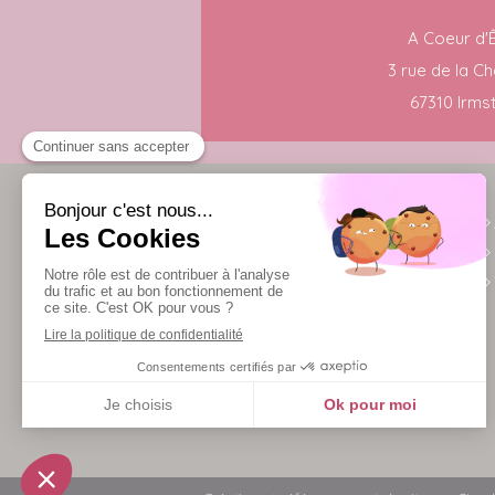
A Coeur d'
3 rue de la Ch
67310 Irmst
Shiatsu Samba (EI)
14b Rue Des Huttes
67710
Wangenbourg-Engenthal
Afficher le téléphone
Prends rendez-vous