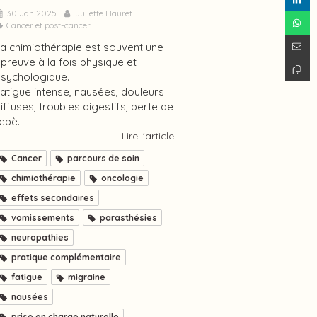
30 Jan 2025
Juliette Hauret
Cancer et post-cancer
a chimiothérapie est souvent une
preuve à la fois physique et
sychologique.
atigue intense, nausées, douleurs
iffuses, troubles digestifs, perte de
epè...
Lire l'article
Cancer
parcours de soin
chimiothérapie
oncologie
effets secondaires
vomissements
parasthésies
neuropathies
pratique complémentaire
fatigue
migraine
nausées
prise en charge naturelle