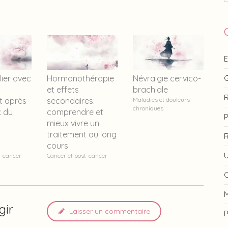
lier avec
Hormonothérapie
Névralgie cervico-
et effets
brachiale
R
t après
secondaires:
Maladies et douleurs
chroniques
: du
comprendre et
P
mieux vivre un
traitement au long
R
cours
U
t-cancer
Cancer et post-cancer
C
M
gir
Laisser un commentaire
P