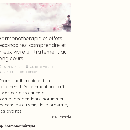
Hormonothérapie et effets
secondaires: comprendre et
mieux vivre un traitement au
long cours
07 Nov 2025
Juliette Hauret
Cancer et post-cancer
’hormonothérapie est un
raitement fréquemment prescrit
près certains cancers
hormonodépendants, notamment
es cancers du sein, de la prostate,
es ovaires...
Lire l'article
hormonothérapie