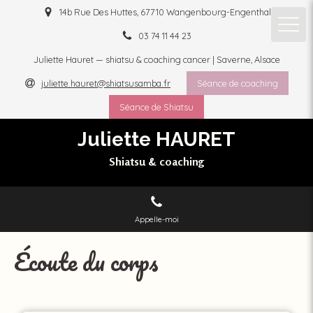
14b Rue Des Huttes, 67710 Wangenbourg-Engenthal
03 74 11 44 23
Juliette Hauret — shiatsu & coaching cancer | Saverne, Alsace
juliette.hauret@shiatsusamba.fr
Séance de coaching
Séance de Shiatsu
Juliette HAURET
Shiatsu & coaching
Appelle-moi
Écoute du corps